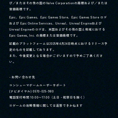
び／またはその他の国のValve Corporationの商標および／または
登録商標です。
Epic、Epic Games、Epic Games Store、Epic Games Store ロゴ
および Epic Online Services、Unreal、Unreal Engineおよび
Unreal Engineのロゴは、
米国およびその他の国と地域における
Epic Games, Inc. の商標または登録商標です。
記載のプラットフォームは2025年4月24日時点におけるリリース予
定のものを記載しております。
また、今後変更となる場合がございますので予めご了承くださ
い。
- お問い合わせ先
コンシューマゲームユーザーサポート
(ナビダイヤル) 0570-025-980
電話受付時間 10:00〜17:00（土日・祝祭日を除く）
※ゲームの攻略情報に関しては返答できかねます