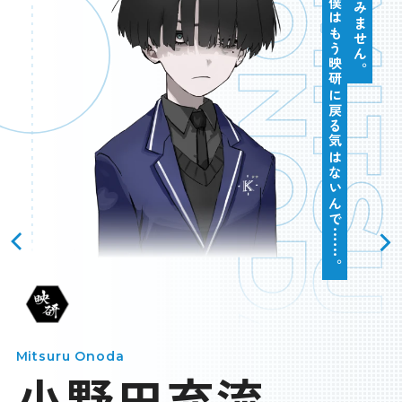
ONODA
MITSUR
すみません。
僕はもう映研に戻る気はないんで……。
スペシャル
SPEC
BUY
＆
製品情報＆購入ガイド
JP
EN
LANGUAGE
OFFICIAL
Mitsuru Onoda
小野田充流