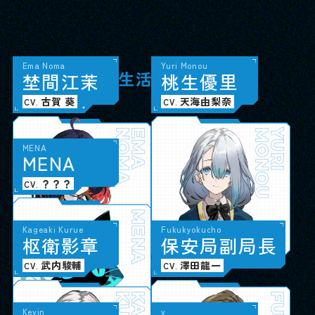
Hero
Taki Sukina
Noa Hatsuse
Ema Noma
Aruka Arisaka
Sota Kodaki
Taiga Tsukiyama
Yuri Monou
主
漉
初
埜
人
名
瀬
間
公
多
乃
江
喜
愛
茉
有
小
月
桃
坂
瀧
山
生
或
奏
大
優
花
汰
河
里
SSS（生活相談室）
小松昌平
堂島颯人
田嶌紗蘭
古賀 葵
鈴木みのり
大野智敬
深町寿成
天海由梨奈
CV.
CV.
CV.
CV.
CV.
CV.
CV.
CV.
SUKINA
HATSUSE
NOMA
HERO
TAKI
NOA
EMA
ARISAKA
KODAKI
TSUKIYAMA
MONOU
ARUKA
SOTA
TAIGA
YURI
MENA
M
E
N
A
ナビゲーションAI
？？？
CV.
MENA
Kageaki Kurue
Fukukyokucho
枢
衛
影
章
保
安
局
副
局
長
保安局
武内駿輔
澤田龍一
CV.
CV.
Kevin
v