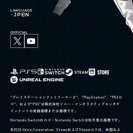
LANGUAGE
JP
EN
OFFICIAL
"プレイステーションファミリーマーク"、"PlayStation"、"PS5ロ
ゴ"、および"PS5"は株式会社ソニー・インタラクティブエンタテ
インメントの登録商標または商標です。
Nintendo Switchのロゴ・Nintendo Switchは任天堂の商標です。
©2025 Valve Corporation. SteamおよびSteamロゴは、米国およ