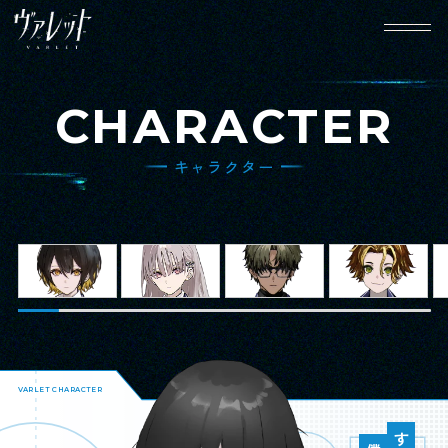
CHARACTER
キャラクター
HOME
NEWS
ホーム
ニュース
WORLD
CHARACTER
世界観設定
キャラクター
GAME SYSTEM
MOVIE
VARLET CHARACTER
ゲームシステム
動画
SPECIAL