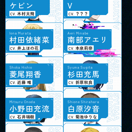
KURUE
KAGEAKI
FUKUKYOKUCHO
ケ
ビ
ン
V
革命組織
木村太飛
？？？
CV.
CV.
KEVIN
V
Minami Kuwahara
Iona Murata
Aeri Minabe
桑
村
原
田
み
依
な
緒
み
菜
南
部
ア
エ
リ
メルベイユ
大久保瑠美
井上ほの花
本泉莉奈
CV.
CV.
CV.
KUWAHARA
MURATA
MINAMI
IONA
MINABE
AERI
Emiri Naisa
Shoka Hishio
Akira Yukawa
Syuma Sugita
内
菱
佐
尾
英
翔
美
香
莉
遊
杉
川
田
暁
充
良
馬
生徒会
稗田寧々
近藤 唯
長岡龍歩
折原秋良
CV.
CV.
CV.
CV.
NAISA
HISIO
EMIRI
SHOKA
YUKAWA
SUGITA
AKIRA
SYUMA
Aki Iwatani
Mitsuru Onoda
Shione Shirahara
岩
小
谷
野
亜
田
季
充
流
白
原
汐
音
映画研究部
陶山恵実里
石井瑞樹
菊池ゆりな
CV.
CV.
CV.