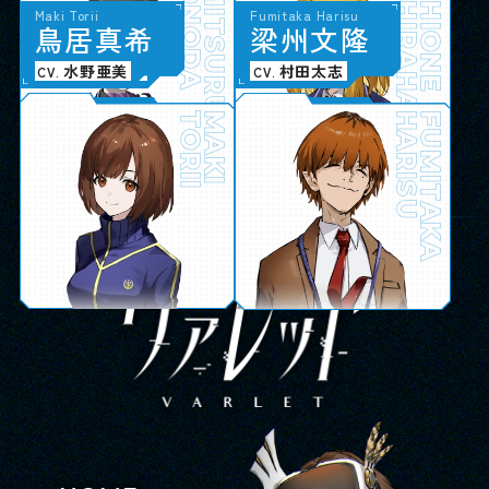
IWATANI
ONODA
AKI
MITSURU
SHIRAHARA
SHIONE
Chiyo Aikawa
Fumiya Shimomura
Sena Hiroi
Maki Torii
Tomohisa Heida
Satsuki Takashima
Rei Jono
Fumitaka Harisu
愛
下
広
鳥
川
村
井
居
千
文
聖
真
代
也
菜
希
塀
高
城
梁
田
島
野
州
伴
咲
怜
文
久
月
衣
隆
輝星学園 生徒 / 教師
朝日奈丸佳
梅田修一朗
伊駒ゆりえ
水野亜美
中村源太
園田れい
小針彩希
村田太志
CV.
CV.
CV.
CV.
CV.
CV.
CV.
CV.
AIKAWA
SHIMOMURA
HIROI
TORII
CHIYO
FUMIYA
SENA
MAKI
HEIDA
TAKASHIMA
JONO
HARISU
TOMOHISA
SATSUKI
REI
FUMITAKA