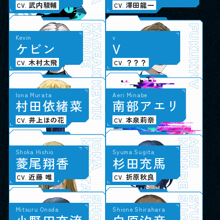
武内駿輔
澤田龍一
CV.
CV.
KURUE
KAGEAKI
FUKUKYOKUCHO
Kevin
v
ケ
ビ
ン
V
革命組織
木村太飛
？？？
CV.
CV.
KEVIN
V
Minami Kuwahara
Iona Murata
Aeri Minabe
桑
村
原
田
み
依
な
緒
み
菜
南
部
ア
エ
リ
メルベイユ
大久保瑠美
井上ほの花
本泉莉奈
CV.
CV.
CV.
KUWAHARA
MURATA
MINAMI
IONA
MINABE
AERI
Emiri Naisa
Shoka Hishio
Akira Yukawa
Syuma Sugita
内
菱
佐
尾
英
翔
美
香
莉
遊
杉
川
田
暁
充
良
馬
生徒会
稗田寧々
近藤 唯
長岡龍歩
折原秋良
CV.
CV.
CV.
CV.
NAISA
HISIO
EMIRI
SHOKA
SUGITA
AKIRA
SYUMA
Aki Iwatani
Mitsuru Onoda
Shione Shirahara
映画研究部