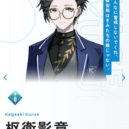
KURUE
KAGEAK
そんなに警戒しないでくれ。
保安局はきみたちの敵じゃない。
スペシャル
SPEC
BUY
＆
製品情報＆購入ガイド
JP
EN
LANGUAGE
OFFICIAL
Kageaki Kurue
枢衛影章