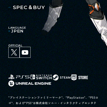
SPEC＆BUY
LANGUAGE
JP
EN
OFFICIAL
"プレイステーションファミリーマーク"、"PlayStation"、"PS5ロ
ゴ"、および"PS5"は株式会社ソニー・インタラクティブエンタテ