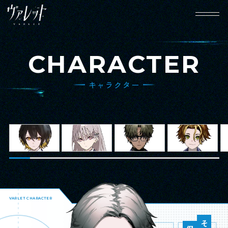
CHARACTER
キャラクター
HOME
NEWS
ホーム
ニュース
WORLD
CHARACTER
世界観設定
キャラクター
GAME SYSTEM
MOVIE
VARLET CHARACTER
ゲームシステム
動画
SPECIAL