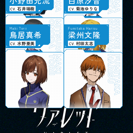
YUKAWA
岩
小
谷
野
亜
田
季
充
流
白
原
汐
音
陶山恵実里
石井瑞樹
菊池ゆりな
CV.
CV.
CV.
IWATANI
ONODA
AKI
MITSURU
SHIRAHARA
SHIONE
Chiyo Aikawa
Fumiya Shimomura
Sena Hiroi
Maki Torii
Tomohisa Heida
Satsuki Takashima
Rei Jono
Fumitaka Harisu
愛
下
広
鳥
川
村
井
居
千
文
聖
真
代
也
菜
希
塀
高
城
梁
田
島
野
州
伴
咲
怜
文
久
月
衣
隆
輝星学園 生徒 / 教師
朝日奈丸佳
梅田修一朗
伊駒ゆりえ
水野亜美
中村源太
園田れい
小針彩希
村田太志
CV.
CV.
CV.
CV.
CV.
CV.
CV.
CV.
AIKAWA
SHIMOMURA
HIROI
TORII
CHIYO
FUMIYA
SENA
MAKI
HEIDA
TAKASHIMA
JONO
HARISU
TOMOHISA
SATSUKI
REI
FUMITAKA