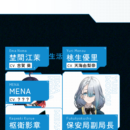
Hero
Taki Sukina
Noa Hatsuse
Ema Noma
Aruka Arisaka
Sota Kodaki
Taiga Tsukiyama
Yuri Monou
主
漉
初
埜
人
名
瀬
間
公
多
乃
江
喜
愛
茉
有
小
月
桃
坂
瀧
山
生
或
奏
大
優
花
汰
河
里
SSS（生活相談室）
小松昌平
堂島颯人
田嶌紗蘭
古賀 葵
鈴木みのり
大野智敬
深町寿成
天海由梨奈
CV.
CV.
CV.
CV.
CV.
CV.
CV.
CV.
SUKINA
HATSUSE
NOMA
HERO
TAKI
NOA
EMA
ARISAKA
KODAKI
TSUKIYAMA
MONOU
ARUKA
SOTA
TAIGA
YURI
MENA
M
E
N
A
ナビゲーションAI
？？？
CV.
MENA
Kageaki Kurue
Fukukyokucho
枢
衛
影
章
保
安
局
副
局
長
保安局