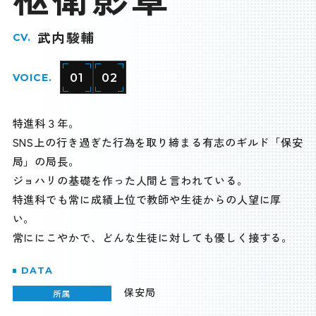
武内駿輔
CV.
01
02
VOICE.
特進科３年。
SNS上の行き過ぎた行為を取り締まる有志のギルド「保安
局」の局長。
ジョハリの基礎を作った人間と言われている。
特進科でも常に成績上位で教師や生徒からの人望に厚
い。
常ににこやかで、どんな生徒に対しても優しく接する。
DATA
保安局
所属