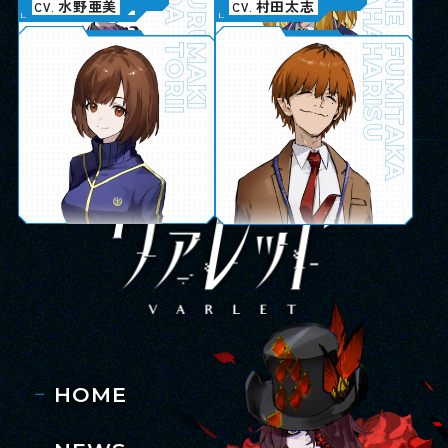
SHIRAHARA
朝日奈丸佳
梅田修一朗
伊駒ゆりえ
水野亜美
中村源太
園田れい
小針彩希
村田太志
CV.
CV.
CV.
CV.
CV.
CV.
CV.
CV.
AIKAWA
SHIMOMURA
HIROI
TORII
CHIYO
FUMIYA
SENA
MAKI
HEIDA
TAKASHIMA
JONO
HARISU
TOMOHISA
SATSUKI
REI
FUMITAKA
HOME