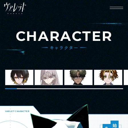
CHARACTER
キャラクター
HOME
NEWS
ホーム
ニュース
WORLD
CHARACTER
世界観設定
キャラクター
GAME SYSTEM
MOVIE
VARLET CHARACTER
ゲームシステム
動画
SPECIAL