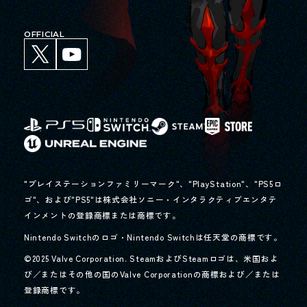
OFFICIAL
"プレイステーションファミリーマーク"、"PlayStation"、"PS5ロ
ゴ"、および"PS5"は株式会社ソニー・インタラクティブエンタテ
インメントの登録商標または商標です。
Nintendo Switchのロゴ・Nintendo Switchは任天堂の商標です。
©2025 Valve Corporation. SteamおよびSteamロゴは、米国およ
び／またはその他の国のValve Corporationの商標および／または
登録商標です。