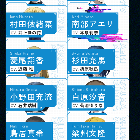
FUKUKYOKUCHO
KEVIN
V
Minami Kuwahara
Iona Murata
Aeri Minabe
桑
村
原
田
み
依
な
緒
み
菜
南
部
ア
エ
リ
メルベイユ
大久保瑠美
井上ほの花
本泉莉奈
CV.
CV.
CV.
KUWAHARA
MURATA
MINAMI
IONA
MINABE
AERI
Emiri Naisa
Shoka Hishio
Akira Yukawa
Syuma Sugita
内
菱
佐
尾
英
翔
美
香
莉
遊
杉
川
田
暁
充
良
馬
生徒会
稗田寧々
近藤 唯
長岡龍歩
折原秋良
CV.
CV.
CV.
CV.
NAISA
HISIO
EMIRI
SHOKA
YUKAWA
SUGITA
AKIRA
SYUMA
Aki Iwatani
Mitsuru Onoda
Shione Shirahara
岩
小
谷
野
亜
田
季
充
流
白
原
汐
音
映画研究部
陶山恵実里
石井瑞樹
菊池ゆりな
CV.
CV.
CV.
IWATANI
ONODA
AKI
MITSURU
SHIONE
Chiyo Aikawa
Fumiya Shimomura
Sena Hiroi
Maki Torii
Tomohisa Heida
Satsuki Takashima
Rei Jono
Fumitaka Harisu
愛
下
広
鳥
川
村
井
居
千
文
聖
真
代
也
菜
希
塀
高
城
梁
田
島
野
州
伴
咲
怜
文
久
月
衣
隆
輝星学園 生徒 / 教師