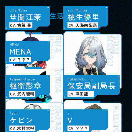
Hero
Taki Sukina
Noa Hatsuse
Ema Noma
Aruka Arisaka
Sota Kodaki
Taiga Tsukiyama
Yuri Monou
主
漉
初
埜
人
名
瀬
間
公
多
乃
江
喜
愛
茉
有
小
月
桃
坂
瀧
山
生
或
奏
大
優
花
汰
河
里
SSS（生活相談室）
小松昌平
堂島颯人
田嶌紗蘭
古賀 葵
鈴木みのり
大野智敬
深町寿成
天海由梨奈
CV.
CV.
CV.
CV.
CV.
CV.
CV.
CV.
SUKINA
HATSUSE
NOMA
HERO
TAKI
NOA
EMA
ARISAKA
KODAKI
TSUKIYAMA
MONOU
ARUKA
SOTA
TAIGA
YURI
MENA
M
E
N
A
ナビゲーションAI
？？？
CV.
MENA
Kageaki Kurue
Fukukyokucho
枢
衛
影
章
保
安
局
副
局
長
保安局
武内駿輔
澤田龍一
CV.
CV.
KURUE
KAGEAKI
Kevin
v
ケ
ビ
ン
V
革命組織
木村太飛
？？？
CV.
CV.