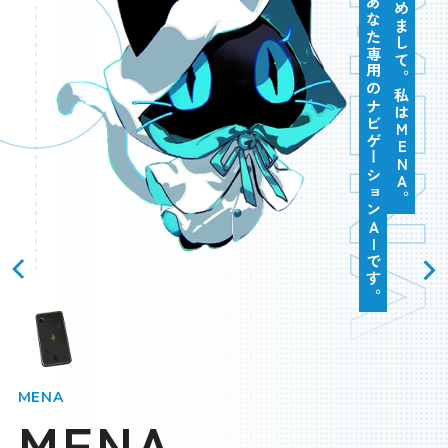
MEN
始めまして。私はMENA。
あなた専用のナビゲーションAIです。
スペシャル
SPEC
BUY
＆
製品情報＆購入ガイド
JP
EN
LANGUAGE
OFFICIAL
MENA
MENA