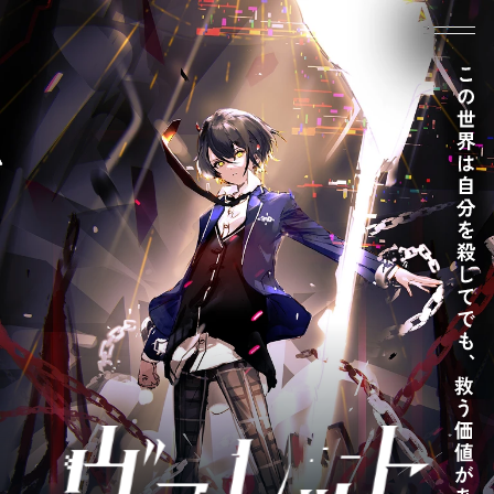
HOME
NEWS
ホーム
ニュース
WORLD
CHARACTER
世界観設定
キャラクター
GAME SYSTEM
MOVIE
ゲームシステム
動画
SPECIAL