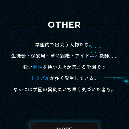
OTHER
学園内で出会う人物たち。
生徒会・保安局・革命組織・アイドル・教師……
強い
個性
を持つ人々が集まる学園では
トラブル
が多く発生している。
Yuri Monou
Chiyo Aikawa
v
Tomohisa Heida
Emiri Naisa
Kageaki Kurue
MENA
Kevin
Minami Kuwahara
Fumitaka Harisu
Fumiya Shimomura
桃
愛
V
塀
内
枢
生
川
田
佐
衛
優
千
伴
英
影
里
代
久
美
章
莉
M
ケ
桑
梁
下
E
ビ
原
州
村
N
ン
み
文
文
A
な
隆
也
み
なかには学園の異変にいち早く気づいた者も。
天海由梨奈
朝日奈丸佳
？？？
中村源太
稗田寧々
武内駿輔
？？？
木村太飛
大久保瑠美
村田太志
梅田修一朗
CV.
CV.
CV.
CV.
CV.
CV.
CV.
CV.
CV.
CV.
CV.
MONOU
AIKAWA
HEIDA
NAISA
KURUE
YURI
CHIYO
V
EMIRI
KAGEAKI
HARISU
MENA
KEVIN
MINAMI
FUMIYA