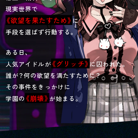
現実世界で
《欲望を果たすため》
に
手段を選ばず行動する。
ある日、
《グリッチ》
人気アイドルが
に囚われた。
誰が？何の欲望を満たすために？
その事件をきっかけに
《崩壊》
学園の
が始まる。