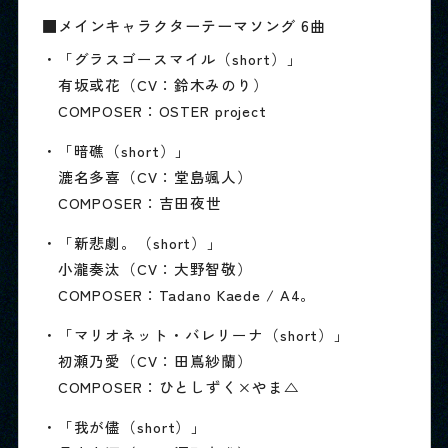
■メインキャラクターテーマソング 6曲
・「グラスゴースマイル（short）」
有坂或花（CV：鈴木みのり）
COMPOSER：OSTER project
・「暗礁（short）」
漉名多喜（CV：堂島颯人）
COMPOSER：吉田夜世
・「新悲劇。（short）」
小瀧奏汰（CV：大野智敬）
COMPOSER：Tadano Kaede / A4。
・「マリオネット・バレリーナ（short）」
初瀬乃愛（CV：田嶌紗蘭）
COMPOSER：ひとしずく×やま△
・「我が儘（short）」