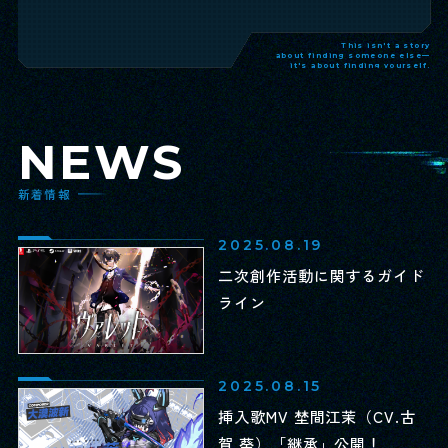
This isn't a story
about finding someone else—
it's about finding yourself.
NEWS
新着情報
2025.08.19
二次創作活動に関するガイド
ライン
2025.08.15
挿入歌MV 埜間江茉（CV.古
賀 葵）「継承」公開！