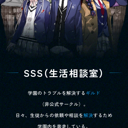
SSS
（生活相談室）
学園のトラブルを解決する
ギルド
（非公式サークル）。
日々、生徒からの依頼や相談を
解決
するため
学園内を奔走している。