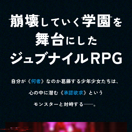
自分が《
何者
》なのか葛藤する少年少女たちは、
心の中に潜む《
承認欲求
》という
モンスターと対峙する
—
—。