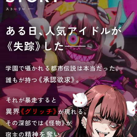
ストーリー
ある日、人気アイドルが
《
失踪
》
した
——
学園で囁かれる都市伝説は本当だった。
《承認欲求》
誰もが持つ
。
それが暴走すると
異界
《グリッチ》
が現れる。
その深部では《怪物》が
精神を奪い
宿主の