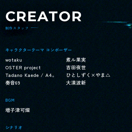
CREATOR
制作スタッフ
キャラクターテーマ コンポーザー
wotaku
煮ル果実
OSTER project
吉田夜世
Tadano Kaede / A4。
ひとしずく×やま△
奏音69
大漠波新
BGM
増子津可燦
シナリオ