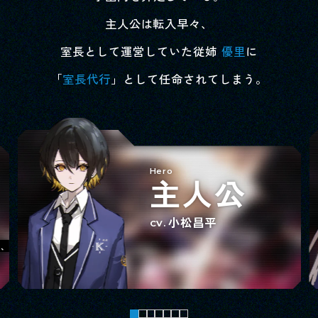
主人公は転入早々、
室長として運営していた従姉
優里
に
「
室長代行
」として任命されてしまう。
Hero
主
人
公
小松昌平
CV.
が、