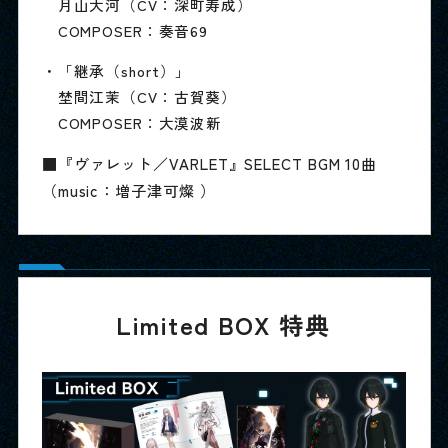
月山大河（CV：深町寿成）
COMPOSER：奏音69
・「継承（short）」
埜間江茉（CV：古賀葵）
COMPOSER：大漠波新
■『ヴァレット／VARLET』SELECT BGM 10曲
（music：増子津可燦 ）
Limited BOX 特典