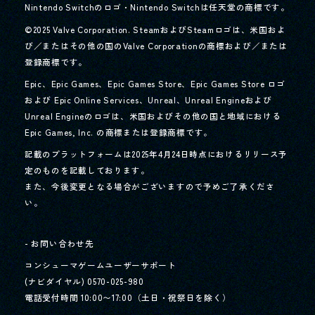
Nintendo Switchのロゴ・Nintendo Switchは任天堂の商標です。
©2025 Valve Corporation. SteamおよびSteamロゴは、米国およ
び／またはその他の国のValve Corporationの商標および／または
登録商標です。
Epic、Epic Games、Epic Games Store、Epic Games Store ロゴ
および Epic Online Services、Unreal、Unreal Engineおよび
Unreal Engineのロゴは、
米国およびその他の国と地域における
Epic Games, Inc. の商標または登録商標です。
記載のプラットフォームは2025年4月24日時点におけるリリース予
定のものを記載しております。
また、今後変更となる場合がございますので予めご了承くださ
い。
- お問い合わせ先
コンシューマゲームユーザーサポート
(ナビダイヤル) 0570-025-980
電話受付時間 10:00〜17:00（土日・祝祭日を除く）