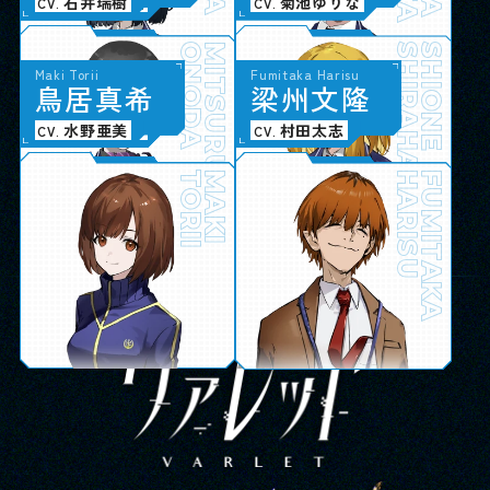
陶山恵実里
石井瑞樹
菊池ゆりな
CV.
CV.
CV.
IWATANI
ONODA
AKI
MITSURU
SHIRAHARA
SHIONE
Chiyo Aikawa
Fumiya Shimomura
Sena Hiroi
Maki Torii
Tomohisa Heida
Satsuki Takashima
Rei Jono
Fumitaka Harisu
愛
下
広
鳥
川
村
井
居
千
文
聖
真
代
也
菜
希
塀
高
城
梁
田
島
野
州
伴
咲
怜
文
久
月
衣
隆
輝星学園 生徒 / 教師
朝日奈丸佳
梅田修一朗
伊駒ゆりえ
水野亜美
中村源太
園田れい
小針彩希
村田太志
CV.
CV.
CV.
CV.
CV.
CV.
CV.
CV.
AIKAWA
SHIMOMURA
HIROI
TORII
CHIYO
FUMIYA
SENA
MAKI
HEIDA
TAKASHIMA
JONO
HARISU
TOMOHISA
SATSUKI
REI
FUMITAKA