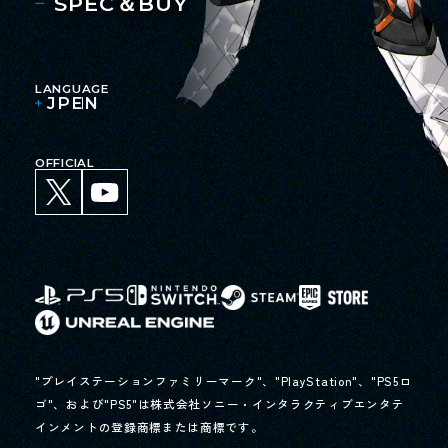
SPEC＆BUY
LANGUAGE
JP
EN
OFFICIAL
"プレイステーションファミリーマーク"、"PlayStation"、"PS5ロ
ゴ"、および"PS5"は株式会社ソニー・インタラクティブエンタテ
インメントの登録商標または商標です。