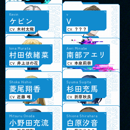
KURUE
KAGEAKI
FUKUKYOKUCHO
Kevin
v
ケ
ビ
ン
V
革命組織
木村太飛
？？？
CV.
CV.
KEVIN
V
Minami Kuwahara
Iona Murata
Aeri Minabe
桑
村
原
田
み
依
な
緒
み
菜
南
部
ア
エ
リ
メルベイユ
大久保瑠美
井上ほの花
本泉莉奈
CV.
CV.
CV.
KUWAHARA
MURATA
MINAMI
IONA
MINABE
AERI
Emiri Naisa
Shoka Hishio
Akira Yukawa
Syuma Sugita
内
菱
佐
尾
英
翔
美
香
莉
遊
杉
川
田
暁
充
良
馬
生徒会
稗田寧々
近藤 唯
長岡龍歩
折原秋良
CV.
CV.
CV.
CV.
NAISA
HISIO
EMIRI
SHOKA
YUKAWA
SUGITA
AKIRA
SYUMA
Aki Iwatani
Mitsuru Onoda
Shione Shirahara
岩
小
谷
野
亜
田
季
充
流
白
原
汐
音
映画研究部