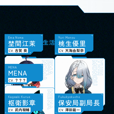
Hero
Taki Sukina
Noa Hatsuse
Ema Noma
Aruka Arisaka
Sota Kodaki
Taiga Tsukiyama
Yuri Monou
主
漉
初
埜
人
名
瀬
間
公
多
乃
江
喜
愛
茉
有
小
月
桃
坂
瀧
山
生
或
奏
大
優
花
汰
河
里
SSS（生活相談室）
小松昌平
堂島颯人
田嶌紗蘭
古賀 葵
鈴木みのり
大野智敬
深町寿成
天海由梨奈
CV.
CV.
CV.
CV.
CV.
CV.
CV.
CV.
SUKINA
HATSUSE
NOMA
HERO
TAKI
NOA
EMA
ARISAKA
KODAKI
TSUKIYAMA
MONOU
ARUKA
SOTA
TAIGA
YURI
MENA
M
E
N
A
ナビゲーションAI
？？？
CV.
MENA
Kageaki Kurue
Fukukyokucho
枢
衛
影
章
保
安
局
副
局
長
保安局
武内駿輔
澤田龍一
CV.
CV.