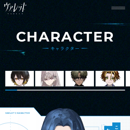
CHARACTER
キャラクター
HOME
NEWS
ホーム
ニュース
WORLD
CHARACTER
世界観設定
キャラクター
GAME SYSTEM
MOVIE
VARLET CHARACTER
ゲームシステム
動画
SPECIAL