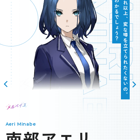
MINABE
AER
これ以上、変な噂を立てられたくないの。
わかるでしょう？
スペシャル
SPEC
BUY
＆
製品情報＆購入ガイド
JP
EN
LANGUAGE
OFFICIAL
Aeri Minabe
南部アエリ