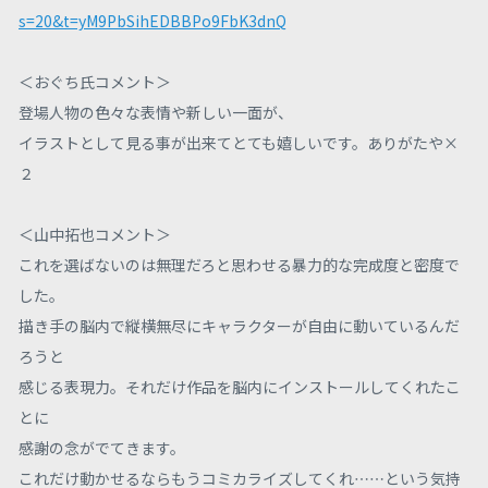
s=20&t=yM9PbSihEDBBPo9FbK3dnQ
＜おぐち氏コメント＞
登場人物の色々な表情や新しい一面が、
イラストとして見る事が出来てとても嬉しいです。ありがたや×
２
＜山中拓也コメント＞
これを選ばないのは無理だろと思わせる暴力的な完成度と密度で
した。
描き手の脳内で縦横無尽にキャラクターが自由に動いているんだ
ろうと
感じる表現力。それだけ作品を脳内にインストールしてくれたこ
とに
感謝の念がでてきます。
これだけ動かせるならもうコミカライズしてくれ……という気持