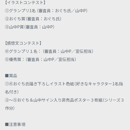
【イラストコンテスト】
①グランプリ1名 （審査員：おぐち氏／山中P）
②おぐち賞（審査員：おぐち氏）
③山中P賞（審査員：山中P）
【感想文コンテスト】
④グランプリ１名： （審査員：山中P／宣伝担当）
⑤優秀賞：（審査員：山中P／宣伝担当）
■賞品
①④おぐち氏描き下ろしイラスト色紙（好きなキャラクター1名指
名付き）
②～⑤おぐち＆山中サイン入り非売品ポスター３枚組（シリーズ３
作分）
■注意事項