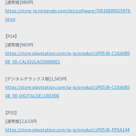
[通常版]980円
https://store-jp.nintendo.com/list/software/70010000015979.
html
【PS4】
[通常版]965円
https://store.playstation.com/ja-jp/product/JP0536-CUSA085
08_00-CALIGULAOD000001
[デジタルデラックス版]1,565円
https://store.playstation.com/ja-jp/product/JP0536-CUSA085
08_00-DIGITALDELUXE000
【PS5】
[通常版]2,633円
https://store.playstation.com/ja-jp/product/JP0536-PPSA144