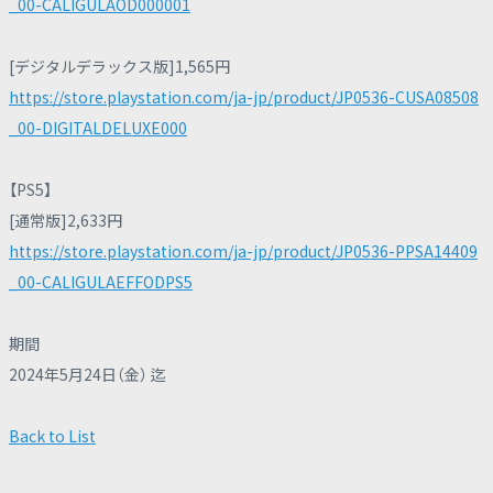
_00-CALIGULAOD000001
[デジタルデラックス版]1,565円
https://store.playstation.com/ja-jp/product/JP0536-CUSA08508
_00-DIGITALDELUXE000
【PS5】
[通常版]2,633円
https://store.playstation.com/ja-jp/product/JP0536-PPSA14409
_00-CALIGULAEFFODPS5
期間
2024年5月24日（金） 迄
Back to List