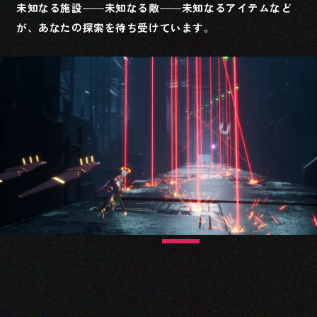
未知なる施設――未知なる敵――未知なるアイテムなど
が、あなたの探索を待ち受けています。
神機
人類の遺した八機の自己進化機械たち。
人造の神。