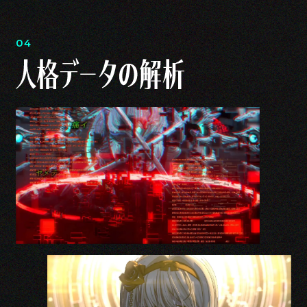
「人類再生」を大目的に活動しているが、それぞれに
異なる使命を持っている。
04
神機たちはそれぞれに自律し、個別の使命を持って活
動をしながらも「人類再生」という大目的のために相
互監視と相互協力を行う。
[第一神機プロパトール]神機統括
[第二神機エクレシア]秩序維持
[第三神機ノエイン]機密事項
KEYWORDS OPEN
[第四神機アントロポス]人間定義
[第五神機レティア]観測収集
[第六神機ロゴス]文明発展
[第七神機ゾーエ]身体再生
[第八神機エノア]精神再生