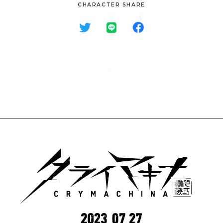
に、ユリちゃんの台詞が好きすぎて家で一人声に出して読
最後に期待しているプレイヤーに一言メッセージをお願いします。
CHARACTER SHARE
最後に期待しているプレイヤーに一言メッセージをお願いします。
できますし、最後までプレイしていただければ、感動する
ゾーエーと私の性格は本当に違うので、心も体も美しい、
…おや、アクション要素に自信がおありでにゃいと？そん
何かやばい予感を感じます(笑)
んで楽しんでいました(笑)しかも演じられるのは木野日菜
とても繊細で深い作品ですので、最後までお楽しみ頂けた
最後に期待しているプレイヤーに一言メッセージをお願いします。
こと間違いなしです！
自信に満ち溢れた彼女を演じるのは少し大変でしたが、と
な時はこのボク、ノアにおまかせにゃ〜！まいど～～！
私もゲームの発売を本当に楽しみにしていますこんなにキ
レーベンの妹ということで姉妹の関係性も気になります
さん、絶対可愛いし素敵だし、早く本家ボイスでユリちゃ
最後に期待しているプレイヤーに一言メッセージをお願いします。
ら嬉しいです！
「人類滅亡後の世界」「機械の少女」「人間とは何なの
ぜひクライマキナの世界をご堪能ください！
てもいい経験になりました。
ャラクター達の持っている個性を深く考えられるゲームは
し、キーポイントとなるキャラクターになりそうなオーラ
んのあんな台詞やこんな台詞が聞きたいです。そしてそし
そしてハイムちゃん、トリニティのみんなもどうぞ宜しく
「本物の人間」になるために戦う少女達の運命は残酷です
か」などそういったキーワードにぐっとくる方なら絶対に
ぜひそんな彼女のこともゲームを遊ばれる際に気にしてい
ないと思いますし、きっと心から楽しんでいただけると思
を感じるので、注目すべきキャラクターなのではないでし
てエノアは勿論絶対外せないですね！レーベンはエノアで
お願いいたします！
が、それでも立ち向かい「生きる」強さは、プレイヤーの
深く刺さる作品だと思います。
ただけたら嬉しいです！
いますので期待して待っていてください！
ょうか…！
エノアはレーベンですので、常に共にいる感覚です。遠野
皆様にも力を与えてくれると思います。
一生懸命だけど、でも不器用だったり…真実なんて見えな
個人的に楽しみにしているのはゾーエーの美しいバトルシ
ひかる氏の「はなまる」を早く浴びたいです。
機械やデータであっても未完成な彼女達が、お互いを想い
かったりする中、どうやって希望を見出すか。
ーンの様子です！
合い成長していく姿もお楽しみいただけたら嬉しいです。
人によっては生き方のヒントになったりもするかもしれま
最後に期待しているプレイヤーに一言メッセージをお願いします。
一緒に発売日までワクワクしましょう！
せん。ぜひお楽しみください！
機械の少女たちが紡ぐ、重く切なく温かい世界を最後まで
最後に期待しているプレイヤーに一言メッセージをお願いします。
見届けていただけたら嬉しいです。
ごめんなさい、こちらの作品めちゃめちゃに面白いです。
そして、シリアスな世界観の中ではちょっと異色なトリニ
きっとゲームを始めたらみなさまの睡眠時間を奪ってしま
ティたちのシュールな空気感も楽しんでいただけたらいい
うことでしょう。私も最初、分厚い台本を頂いた時「さ
なぁと思っています。
あ、読むぞ(仕事モード)」と読み始めたのですが、面白す
私自身も、まだキャラクターたちが動く姿をしっかり見れ
ぎてノンストップで最後まで一読者として読み切ってしま
ていないので、発売を楽しみに待ちたいと思います！
いました。感動し過ぎて、初回の収録で「最高に面白かっ
たです！」とオタクの顔で話してしまいました恥ずかし