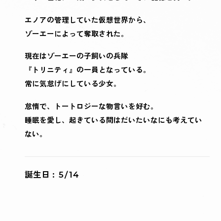
色んなところで「かわいそう」「可哀想」「可愛そう」と
る、唯一の言葉だと思うので。
ご自身のキャラクター以外で、気になったキャラクターや、その理
感じられて大好きです。
か？また、その理由を教えてください。
が伝わってくるセリフでお気に入りです。
単純にかっこいいからです！（笑）
好きなセリフは「ふん。余の作品たちを甘くみるな。」で
「人間は、考える鯵である！」というセリフです。 この
ですが凄くパワーワードで、「この子に一体何が！？」
ライマキナの世界観が溶け込んだ台詞でとっても気に入っ
[第一神機プロパトール]神機統括
仮想世界
第一神機プロパトール
本物の人間
エデン
「機械」が「本物の人間」になろうと戦う壮大な物語をお
本物の人間
由を教えてください。
色々なパターンがあり、音も意味も一緒だけれど、多分彼
度々口にしていますが、1つずつその時の感情を大切に収
それから、戦闘開始の台詞で「安心安全な睡眠のために」
最後に期待しているプレイヤーに一言メッセージをお願いします。
ご自身のキャラクター以外で、気になったキャラクターや、その理
エノアの管理していた仮想世界から、
E.V.E
あとどこまで言っていいのかわからないですが、このセリ
しょうか…！
セリフにはハヤトちゃんのドジな可愛さや美しさ、それら
と、一瞬で物語に引き込まれる、そんなキーワードでし
ています。
[第二神機エクレシア]秩序維持
「そうですわね。ドッジボールのつづきは来世で。」
エデン
E×P（イー.クロス.ピー）
人格データ
楽しみ下さい！
やっぱりアミや家族のみんなですね。実際にプレイしてど
女の中ではしっかり意味があるような気がしていて…。
由を教えてください。
離心病
録しました…！
という台詞があるのですが…わかる人がわかって「ニヤ
[第三神機ノエイン]機密事項
人である私からは特にありません。しかし、演じたあいつ
ゾーエーによって奪取された。
フが出るまでの物語もセリフに込めたので、その分思い入
優しくて、気高くて、美しい…そんなゾーエーというキャ
をかっこ良く真剣にドヤって言っているというのを意識し
演じられたキャラクターのセリフで一番好きなセリフはなんです
た。他にも、演じながら心が苦しくなる台詞や、魂の籠っ
このセリフからミコトとの関係性が深まっていくような気
第一神機プロパトール
んな風に動くのか、もっと見てみたいです。
セリフに出てくる度に、色々な想像を巡らせておりまし
KEYWORDS OPEN
ご自身のキャラクター以外で、気になったキャラクターや、その理
エノアが初めて自分の感情を認めて表現できるシーンで、
リ」として頂ける台詞だと思います。むふふ。
か？また、その理由を教えてください。
プロパトールです。ノエインが命がけで気持ちを託したキ
[第四神機アントロポス]人間定義
は何と言うでしょう。
れのあるセリフです！
ラクターがこの一言に表れていると思っています！
て、何回も録っていただきました。
た言葉がたくさん出てくるのですが、この言葉はレーベン
がしていて、改めて振り返った時にアミにとってすごく重
エデン
由を教えてください。
た！
現在はゾーエーの子飼いの兵隊
レーベンがエノアに対して言う「はなまる」もとってもお
ご自身のキャラクター以外で、気になったキャラクターや、その理
ャラクターなので、今後どうなっていくのかとても気にな
[第五神機レティア]観測収集
「もうちょっと人間的にいこうぜ？対話と交渉。たがいの
E.V.E
是非ともゲーム本編をお楽しみください。
を表す一番分かりやすい台詞だと思います。一方のエノア
要なセリフだなと思ったので、、、尊いですね。
由を教えてください。
千菊ミコトちゃんが気になります。
『トリニティ』の一員となっている。
気に入りです。
[第六神機ロゴス]文明発展
ります。作中で出会えなかったので余計に（笑）
落としどころを探って、平和的にさ。」
は人間を愛している子なので、2人の間で対になる部分で
最後に期待しているプレイヤーに一言メッセージをお願いします。
ご自身のキャラクター以外で、気になったキャラクターや、その理
心の芯の強さやかっこよく生きるっていうのがもの凄く惹
千菊ミコトさんです！まずビジュアルがとっても好み！芯
常に気怠げにしている少女。
エデン
ご自身のキャラクター以外で、気になったキャラクターや、その理
ご自身のキャラクター以外で、気になったキャラクターや、その理
ご自身のキャラクター以外で、気になったキャラクターや、その理
[第七神機ゾーエ]身体再生
というセリフがお気に入りです。
もあり、印象深い言葉です。あと彼女が言う「行ってらっ
由を教えてください。
ご自身のキャラクター以外で、気になったキャラクターや、その理
とても楽しく収録させていただきました！カッコいいミコ
由を教えてください。
由を教えてください。
由を教えてください。
かれます…！！
の強い女性キャラ大好き！！
[第八神機エノア]精神再生
ご自身のキャラクター以外で、気になったキャラクターや、その理
「人間的にいこうよ」って、私たちの普段の会話ではなか
由を教えてください。
しゃい」も好きです！物語を通して、みんなに対する行っ
ヴィダが属している「トリニティ」の3人、ハヤト、ハイ
怠惰で、トートロジーな物言いを好む。
ご自身のキャラクター以外で、気になったキャラクターや、その理
トになっているといいなと思いますので、
由を教えてください。
最後に期待しているプレイヤーに一言メッセージをお願いします。
メカメカしてる女の子のデザインが個人的にはとてもツボ
やはり最愛の妹「エノア」でしょうか！！
ゾーエー様です！見た目も美しくかっこいいですし、ハヤ
なか言わないワードが面白くて、機械だからこそ言えるセ
てらっしゃいが、心情と共にどう変わっていくのかにもご
由を教えてください。
トリニティのみんなです！
ム、ジャンが気になります！
睡眠を愛し、起きている間はだいたいなにも考えてい
是非遊んで確かめてみてください！
なので、レーベン、ミコト、アミが気になってます！でも
エノアとのやりとりを演じる際、エノアのセリフを読んで
トちゃんのプロフィールの好きなものの中にも、ゾーエー
ミコトですね！アミとして生きていたのでミコトが気にな
とても美しくて切ない物語だなぁと感じました。
リフが生かされているシーンだと思いました。
注目頂きたいです。
繊細な美しい見た目からのギャップがとても大きく！
最後に期待しているプレイヤーに一言メッセージをお願いします。
くじら好きのレーベンも虜になっていた、第六神機ロゴ
最後に期待しているプレイヤーに一言メッセージをお願いします。
ゲームの収録は別々に録るので、他のみなさんがどんな声
ない。
エノアもかわいいので捨てがたい、！
いると「ずっと素直じゃない妹！でもそんなところも可愛
とあるのでもっと深いところまで知りたいです！
ってしかたありませんでした。
楽しんでプレイして頂けましたら嬉しいです。私も頑張っ
そして、ジャンが思う人間像が垣間見えるところもポイン
（笑）
ス！
や表現をなさるのかワクワクしています。
先が読めない展開の連続や個性豊かなキャラクターたち。
ダークな世界観が好きな方には、まさに『はなまる』な作
結論みんな可愛いので、みんな気になります！選べないで
い！」と無意識に感じてしまう程、盲目な姉の気持ちにな
私が付き合うとしてもミコトを選びたいなというぐらい、
てプレイしたいと思います！
トです。
「人間とは…」「人間は…」のみんなのそれぞれのセリフ
コミュニケーションが難しいからこそ、より引き立つ神秘
トリニティのみんなの姿から受ける印象は神秘的なんです
今までにない世界観にどっぷりと浸かって楽しんで頂ける
品です！
す！
っていました（笑）
好感が持てる性格とビジュアルもとても好みです。
ご自身のキャラクター以外で、気になったキャラクターや、その理
からもう溢れ出す個性。
誕生日
5/14
最後に期待しているプレイヤーに一言メッセージをお願いします。
的な魅力に私も惹かれます…！
America
がシナリオではギャグっぽいシーンも多いのでそこもギャ
と嬉しいです…！
逆に、今まで触れてこなかったタイプの作品だなと思われ
由を教えてください。
(注:上田の個人的な感情です)
ミコトさんへ。幸せにしたいし、されたいので、私と家族
そしてなによりお耳がみんな可愛いです！！
歌唱を担当させていただいたBGMの中でも、ロゴスの曲は
ップがあって素敵なので実際にプレイして出会えるのが楽
私自身、ユリという素敵なキャラクターを演じさせて頂き
魅力的なキャラクター達が織りなす、心にグッとくる素敵
ている方にも、ぜひクライマキナのストーリーを体感して
ご自身のキャラクター以外で、気になったキャラクターや、その理
ユリちゃん！！いや、もうあんな子演じるの絶対楽しいじ
になりませんか？ミナミより。
最後に期待しているプレイヤーに一言メッセージをお願いします。
特に印象に残っていて。楽曲を聴いてからイメージが更に
しみです。
由を教えてください。
本当に嬉しかったです！
な作品です。ぜひ皆さんプレイしてみてください！よろし
頂きたいです。廃れた世界で生き抜いている彼女たちが発
ゃないですか！！(笑)大好物です。自分の役じゃないの
最後に期待しているプレイヤーに一言メッセージをお願いします。
膨らんでわくわくしました。
ぜひ発売まで楽しみに…！！
女の子たちがほんとうつくしいので、見てるだけでも満足
くお願いします！
するからこそ、心に響く言葉がいっぱいです。
個人的にはユリが気になります…。