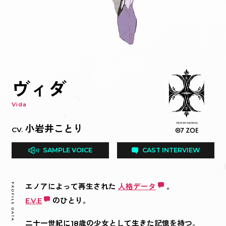
千葉 繁
井上ほの花
木野日菜
住谷哲栄
上田 瞳
青木瑠璃子
紡木吏佐
根本京里
髙橋ミナミ
の印象はいかがでしたか？
今回のお話や、ご自身が演じられるキャラクターの設定を読まれて
ハイム
今回のお話や、ご自身が演じられるキャラクターの設定を読まれて
の印象はいかがでしたか？
人としての存在意義を試されているような感覚が残りまし
今回のお話や、ご自身が演じられるキャラクターの設定を読まれて
関根明良
今回のお話や、ご自身が演じられるキャラクターの設定を読まれて
の印象はいかがでしたか？
の印象はいかがでしたか？
今回のお話や、ご自身が演じられるキャラクターの設定を読まれて
エノアの第一印象は、機械であるという設定と透き通るよ
た。
の印象はいかがでしたか？
今回のお話や、ご自身が演じられるキャラクターの設定を読まれて
今回のお話や、ご自身が演じられるキャラクターの設定を読まれて
今回のお話や、ご自身が演じられるキャラクターの設定を読まれて
今回のお話や、ご自身が演じられるキャラクターの設定を読まれて
今回のお話や、ご自身が演じられるキャラクターの設定を読まれて
今回のお話や、ご自身が演じられるキャラクターの設定を読まれて
今回のお話や、ご自身が演じられるキャラクターの設定を読まれて
今回のお話や、ご自身が演じられるキャラクターの設定を読まれて
いろいろありまして、最初なかなかキャラクター像が掴み
の印象はいかがでしたか？
うな儚い雰囲気から、無機質な子なのかなと感じました。
目を背けると襲い掛かってくる勢いです。
『機械の少女たちが「本物の人間」になるために戦う』お
の印象はいかがでしたか？
の印象はいかがでしたか？
の印象はいかがでしたか？
の印象はいかがでしたか？
キャラクターたちがそれぞれ掲げる人間とは何なのかとい
の印象はいかがでしたか？
の印象はいかがでしたか？
の印象はいかがでしたか？
の印象はいかがでしたか？
辛かったのですが、ディレクションを頂いたり演じていく
私が担当したレティアは人間ではなく自己進化機械。あら
しかし物語を読むと、誰よりも感情に向き合いながら自分
今回のお話や、ご自身が演じられるキャラクターの設定を読まれて
話と聞いてもうまず最初に「好き…」が溢れました。
うテーマに、頭を抱えてしまいました。
人類滅亡した後の世界で機械たちが本物の人間になる為に
前回のクライスタの騎士の女の子たちもぶっ刺さりでした
設定資料をいただいたときに1番最初に目に飛び込んでき
機械の少女が「本物の人間」になるために戦う。というテ
触れたいこと、話したいことが喉で渋滞しています、どう
敵味方問わず、どのキャラクターも綺麗で儚い印象を受け
キャラクターの絵をまず初めに見させて頂いたので、第一
それぞれのキャラクターが抱えている背景は個人的に時間
うちに、ボスのような存在で主人公たちの行手を阻む存在
の印象はいかがでしたか？
ゆる情報や感情すらも自身に組み込まれたプログラムによ
神機
の在り方を考え続けていて…。等身大の少女のように悩み
そして、ヴィダの設定を見て「ボクっこだ！」「お耳かわ
確かに、人間って何なんだろう…と、明確な答えが無いの
ヴィダ
戦うという今まで聞いたことのない、見たことのない世界
が、今回は機械の女の子たちが活躍して、しかも人間が滅
たのが『機械の少女たちは「本物の人間」になるために戦
ーマを見て、この先の未来で起こってもおかしくないこと
しましょう…！少し触れるだけでネタバレがほろほろと出
ました。ミコトはカッコよく生きたいと思っている子で、
印象は「ちょっと暗めの子なのかな…？」と思っていたの
をかけて深く考えたいものばかりで台本をチェックしてい
ではありますが、ノエインにはノエインの貫きたい信念が
演じられたキャラクターのセリフで一番好きなセリフはなんです
って反応している・・・何か深い悲しみを背負った存在の
資料読ませて頂いた際に、まるでガラス細工のような輝く
もがいている姿に親近感を覚えました。
いい…」「気怠げなんだ…！」と「好き…」が溢れて止ま
で、考えても考えても人間である自分でも永遠に答えが出
観に一気に引き込まれました。
びた世界が大好きなので、ダブルぶっ刺さりでした！
う。』という言葉で、胸がキュッとなったのを覚えていま
をファンタジーで描かれていて、とても素敵な世界観だな
て来てしまうので、性格面を簡潔にまとめるとするならば
自分の考えがしっかりあって自立しているなぁ……！と。
ですが、台詞を確認するとむしろ逆でこの作品の中ではト
か？また、その理由を教えてください。
て苦しくなってました。
あり、機械らしいと言えばらしい、とても真面目な人格を
ように感じました。
Vida
美しさと、壊れてしまいそうな儚い印象を受けました。
真っ直ぐで、皆に寄り添う優しさをもっている、とても愛
らなかったです。（笑）
せないと思います。
演じさせて頂いたユリは、レーベンの妹なのですがしっか
最強の神機ということなんですが、個人的には一言でいう
す。
と思いました。ハヤトちゃんは愛おしい子だなと思いまし
「不器用だけど、自分の気持ちにまっすぐ」です。凄く凄
まさに「カッコいい」と思いました。
ップクラスに明るく喋る子な事に驚きました。ぜひプレイ
アミは特に人との関係にポイントを持っていて、私も共感
キャラクターに聞いて下さい。聞けるものならば。
持ったキャラクター、という印象になりました。
しかしキャラクター達はみんなの個性が強く！（笑）
人類の遺した八機の自己進化機械たち。
らしい子だと思います。
そんな『人間』を機械たちが追い求めるという世界感に興
り者でいて健気で明るくてとても可愛い女の子です。
とハチ公だなという印象でした！健気でとてもいいやつで
世界観やキャラクターの説明に切なくなる言葉が多くなる
た。彼女の中の芯がしっかりあってそれが自信になって、
く不器用なんですが、自分の気持ちに気付いた時の行動力
してくださる皆さんにも、ノアとの会話を楽しんで頂けた
できる所が少なからずあったので少しでもアミの心と向き
小岩井ことり
自分では決められません。
CV.
CV.
CV.
CV.
CV.
CV.
CV.
CV.
人造の神。
色々な一面を楽しませて頂きました。
味が湧きました。
す！
印象だったのに対して、ゾーエーはナルシストでだからこ
でもちょっとズレていてドジしたり可愛らしいな。と思い
が凄まじく(凄まじく)、一見クールな印象ですが、とても
ら幸いです。
合っていければと対話しながら読み進めていましたね。
演じられたキャラクターのセリフで一番好きなセリフはなんです
CV.
CV.
CV.
CV.
CV.
CV.
演じられたキャラクターのセリフで一番好きなセリフはなんです
CV.
演じられたキャラクターのセリフで一番好きなセリフはなんです
SAMPLE VOICE
SAMPLE VOICE
SAMPLE VOICE
SAMPLE VOICE
SAMPLE VOICE
SAMPLE VOICE
SAMPLE VOICE
SAMPLE VOICE
CAST INTERVIEW
CAST INTERVIEW
CAST INTERVIEW
CAST INTERVIEW
CAST INTERVIEW
CAST INTERVIEW
CAST INTERVIEW
CAST INTERVIEW
か？また、その理由を教えてください。
私が演じさせていただくジャンは、トリニティという兵隊
演じられたキャラクターのセリフで一番好きなセリフはなんです
「人類再生」を大目的に活動しているが、それぞれに
そ誇り高くて、すごくポジティブな気持ちになれたのを覚
ました！声の低い感じでとディレクションしていただい
熱く素直な子だなと強く感じました。
収録にはいってからはアミとして生きているのでそれも自
か？また、その理由を教えてください。
演じられたキャラクターのセリフで一番好きなセリフはなんです
か？また、その理由を教えてください。
神機
SAMPLE VOICE
SAMPLE VOICE
SAMPLE VOICE
SAMPLE VOICE
SAMPLE VOICE
SAMPLE VOICE
CAST INTERVIEW
CAST INTERVIEW
CAST INTERVIEW
CAST INTERVIEW
CAST INTERVIEW
CAST INTERVIEW
か？また、その理由を教えてください。
演じられたキャラクターのセリフで一番好きなセリフはなんです
ご自身のキャラクター以外で、気になったキャラクターや、その理
異なる使命を持っている。
の一員なのですが、異色なメンバーで構成されたトリニテ
「破壊だ！」それはレティア自身にも向けられた言葉のよ
えています！（笑）
て、リーダー感が出ていたらな〜。と思います。
SAMPLE VOICE
CAST INTERVIEW
か？また、その理由を教えてください。
分の一部として付き合っていけたんですが、そこに入るま
演じられたキャラクターのセリフで一番好きなセリフはなんです
「昨日の敵は、昨日の敵。」という感じで同じことをその
か？また、その理由を教えてください。
「今生では永劫仲良くできそうにないな」
由を教えてください。
演じられたキャラクターのセリフで一番好きなセリフはなんです
演じられたキャラクターのセリフで一番好きなセリフはなんです
「心ない機械であれば…」というセリフがあるのですが、
ィの中でも1番まともな思考の持ち主です。
か？また、その理由を教えてください。
うに響きました。
では頭が痛くなるまで考えました（笑）。
「はなまる」！
まま言う独特な物言いをヴィダはよくするのですがおそら
エノアによって再生された
人格データ
人格データ
人格データ
人格データ
人格データ
人格データ
。
神機たちはそれぞれに自律し、個別の使命を持って活
か？また、その理由を教えてください。
か？また、その理由を教えてください。
「いいんだよ。ユリがいないとダメなのがお姉ちゃんなん
ケンカって、いいですよね。
演じられたキャラクターのセリフで一番好きなセリフはなんです
気にはなります。物語の結末を含めて。
そこにノエインの切なさのようなものが滲んでいる気がし
見た目の第一印象としては闇深そうな子なのかなと思った
ハイムちゃんの好きなセリフは、「かわいそう」と言うと
エデン
神機
神機
神機
神機
神機
神機
自らの心を認められないでいたエノアなりに、褒めるとい
動をしながらも「人類再生」という大目的のために相
くプロフィールページなどで出る台詞なのかな？
E.V.E
E.V.E
E.V.E
離心病
E.V.E
E.V.E
E.V.E
のひとり。
か？また、その理由を教えてください。
だから。」
「本当ノ戦争ヲハジメヨウカ。」が一番好きなセリフで
「自由と平和と生きるを頑張る存在の味方。のんびりを愛
人格データ
演じられたキャラクターのセリフで一番好きなセリフはなんです
演じられたキャラクターのセリフで一番好きなセリフはなんです
しかし目を逸らす。何故でしょうか。
ました。機械にはなかなか言えない言葉だと思うので。
のですが、セリフを読んでみたらみんなのツッコミ担当み
ころです。
互監視と相互協力を行う。
う意味以上の想いもぎゅっと詰め込んで素直に伝えられ
「人間とは、つまり人間」という台詞がめちゃくちゃ深く
か？また、その理由を教えてください。
か？また、その理由を教えてください。
ユリとお姉ちゃんの普段の関係性や、お姉ちゃんへの愛情
す。
「人間はクソ」ですね。かなり冒頭から出てくる台詞なの
する、ひとつの命。」←最高に猫っぽくもありながら、ク
E.V.E
最後に期待しているプレイヤーに一言メッセージをお願いします。
演じられたキャラクターのセリフで一番好きなセリフはなんです
たいな感じで、ギャグ調の会話劇に驚きました。
二十一世紀に18歳の少女として生きた記憶を持つ。
人格データ