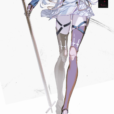
アントロポス
エノア
杉田智和
ノエイン
遠野ひかる
ヴィダ
ジャン
堀江由衣
レティア
小岩井ことり
近藤玲奈
エクレシア
ゾーエー
ハヤト
ユリ
レーベン・ディステル
千菊ミコト
ノア
紫藤アミ
今回のお話や、ご自身が演じられるキャラクターの設定を読まれて