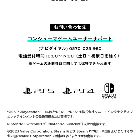
い…。とにかく、尋常じゃないくらい展開に展開が重なっ
ていくお話なので、終始発見があり、点と点が繋がった
り、ドンデン返しがあったりと、中断するタイミングが分
お問い合わせ先
かりません。私のボイス収録はすべて終了したのですが、
コンシューマゲームユーザーサポート
ここに他の演者さんのお声、キャラの動きなどの映像やア
(ナビダイヤル) 0570-025-980
クション、音楽が重なっていくんですよね…、大変なこと
電話受付時間 10:00〜17:00（土日・祝祭日を除く）
になりそうです。みなさま、是非ご期待ください！
※ゲームの攻略情報に関しては返答できかねます
“PS”、“PlayStation”、および“PS4”、 “PS5”は株式会社ソニー・インタラクティブ
エンタテインメントの登録商標または商標です。
Nintendo Switchのロゴ・Nintendo Switchは任天堂の商標です。
©2023 Valve Corporation. Steam および Steam ロゴは、米国およびまたはその
他の国のValve Corporation の商標およびまたは登録商標です。