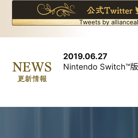
Tweets by allianceal
2019.06.27
Nintendo Swit
2019.06.20
「アライアンス・アラ
ー」2019年10月10
2019.10.10
2019.09.27
2019.08.23
2019.08.09
2019.07.19
2019.06.20
「アライアンス・アラ
SYSTEMのBATTL
SYSTEMのBATTL
プロモーションムー
SYSTEMを公開、S
「アライアンス・アラ
ー」本日発売!! 白
加
の世界を追加、CHA
ー」公式サイトグラ
ンス・マチルダを追