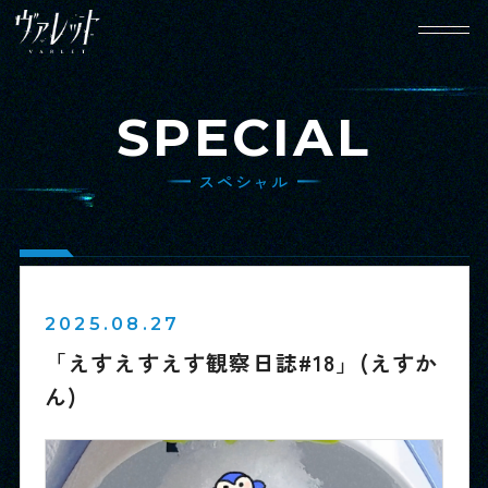
SPECIAL
スペシャル
HOME
NEWS
ホーム
ニュース
WORLD
CHARACTER
2025.08.27
世界観設定
キャラクター
「えすえすえす観察日誌#18」(えすか
ん)
GAME SYSTEM
MOVIE
ゲームシステム
動画
SPECIAL