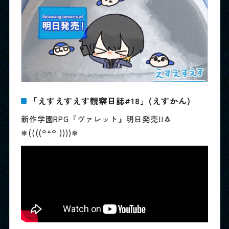
スペシャル
SPEC
BUY
＆
製品情報＆購入ガイド
JP
EN
LANGUAGE
「えすえすえす観察日誌#18」(えすかん)
新作学園RPG『ヴァレット』明日発売!!🐧
OFFICIAL
❄((((꒪꒫꒪ ))))❄