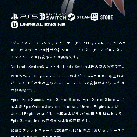
"プレイステーションファミリーマーク"、"PlayStation"、"PS5ロ
ゴ"、および"PS5"は株式会社ソニー・インタラクティブエンタテ
インメントの登録商標または商標です。
Nintendo Switchのロゴ・Nintendo Switchは任天堂の商標です。
©2025 Valve Corporation. SteamおよびSteamロゴは、米国およ
び／またはその他の国のValve Corporationの商標および／または
登録商標です。
Epic、Epic Games、Epic Games Store、Epic Games Store ロゴ
および Epic Online Services、Unreal、Unreal Engineおよび
Unreal Engineのロゴは、
米国およびその他の国と地域における
Epic Games, Inc. の商標または登録商標です。
記載のプラットフォームは2025年4月24日時点におけるリリース予