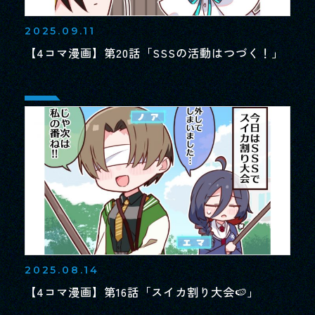
スペシャル
2025.09.11
【4コマ漫画】第20話「SSSの活動はつづく！」
SPEC
BUY
＆
製品情報＆購入ガイド
JP
EN
LANGUAGE
OFFICIAL
2025.08.14
【4コマ漫画】第16話「スイカ割り大会🍉」