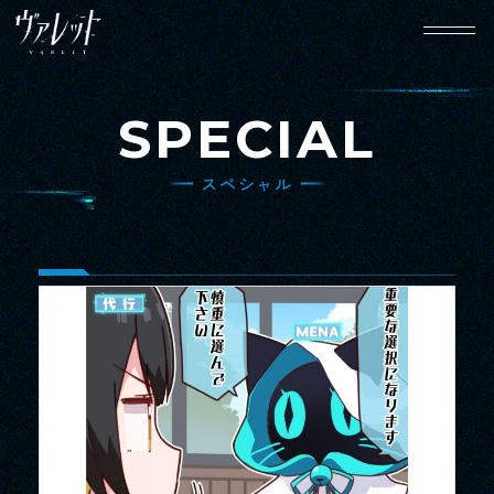
SPECIAL
スペシャル
HOME
NEWS
ホーム
ニュース
WORLD
CHARACTER
世界観設定
キャラクター
GAME SYSTEM
MOVIE
ゲームシステム
動画
SPECIAL