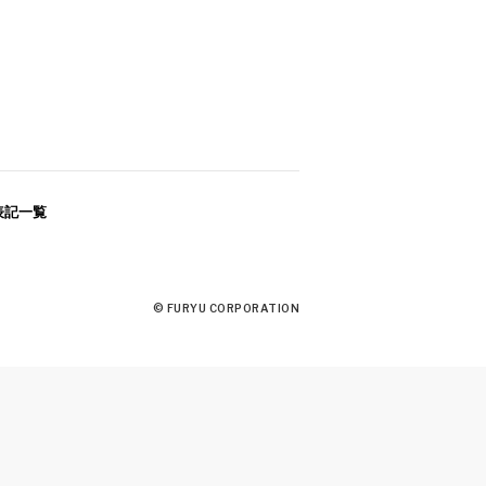
』が本日発売となりまし
表記一覧
ト『ヴァレット／
© FURYU CORPORATION