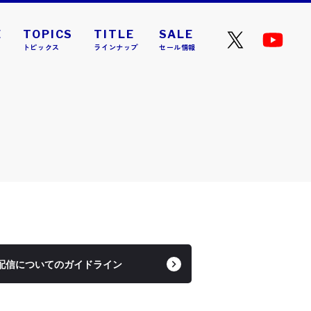
E
TOPICS
TITLE
SALE
トピックス
ラインナップ
セール情報
4 ニコラ』が本日発売と
配信についてのガイドライン