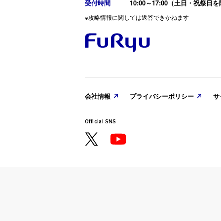
受付時間
10:00～17:00（土日・祝祭日
Nintend
※攻略情報に関しては返答できかねます
た。
2025. 08. 2
『ヴァレッ
会社情報
プライバシーポリシー
サ
PlayStat
VARLET
Official SNS