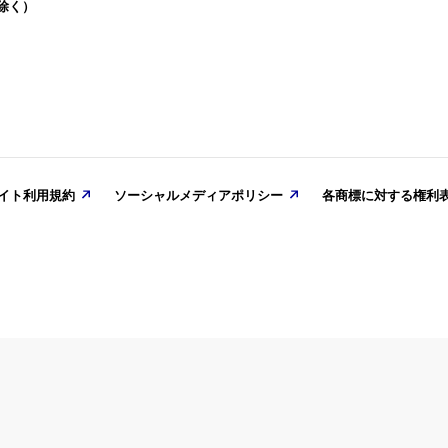
を除く）
o Switch™/Steam®用ソフト『ベイブレードエックス エボバトル
8
GAME
ト／VARLET』本日発売！
イト利用規約
ソーシャルメディアポリシー
各商標に対する権利
ion🄬5／Nintendo Switch™ ／Steam🄬／ Epic Games用ソフ
』が本日発売となりました。