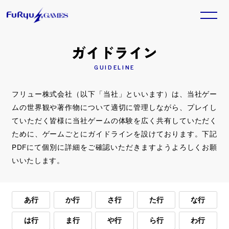
ガイドライン
トピックス一覧
GUIDELINE
HOME
TOPICS
GAME
フリュー株式会社（以下「当社」といいます）は、当社ゲー
2025. 11. 20
ホーム
トピックス
『Model Debut4 #nicola／モデルデ
ムの世界観や著作物について適切に管理しながら、プレイし
ビュー4 ニコラ』本日発売！
TITLE
SALE
ていただく皆様に当社ゲームの体験を広く共有していただく
Nintendo Switch™用ソフト『Model Debut4
ために、ゲームごとにガイドラインを設けております。下記
ラインナップ
セール情報
#nicola／モデルデビュー4 ニコラ』が本日発売とな
りました。
PDFにて個別に詳細をご確認いただきますようよろしくお願
いいたします。
Official SNS
GAME
2025. 11. 13
『ベイブレードエックス エボバト
ル』本日発売！
あ行
か行
さ行
た行
な行
Nintendo Switch™/Steam®用ソフト『ベイブレー
ドエックス エボバトル』が本日発売となりました。
は行
ま行
や行
ら行
わ行