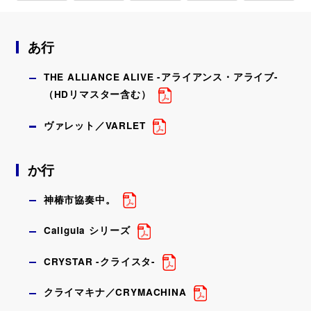
GAME
2025. 08. 28
配信についてのガイドライン
あ行
『ヴァレット／VARLET』本日発売！
PlayStation🄬5／Nintendo Switch™ ／Steam🄬
会社情報
／ Epic Games用ソフト『ヴァレット／VARLET』
THE ALLIANCE ALIVE -アライアンス・アライブ-
が本日発売となりました。
プライバシーポリシー
（HDリマスター含む）
サイト利用規約
ヴァレット／VARLET
ソーシャルメディアポリシー
各商標に対する権利表記一覧
か行
神椿市協奏中。
Caligula シリーズ
CRYSTAR -クライスタ-
クライマキナ／CRYMACHINA