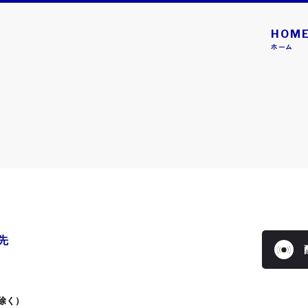
HOM
ホーム
トピックス一覧
GAME
 Debut4 #nicola／モデルデビュー4 ニコラ』本日発売！
 Switch™用ソフト『Model Debut4 #nicola／モデルデビュー
。
先
GAME
レードエックス エボバトル』本日発売！
を除く）