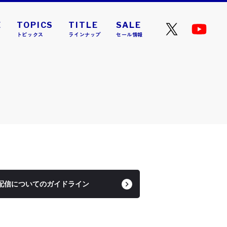
E
TOPICS
TITLE
SALE
トピックス
ラインナップ
セール情報
4 ニコラ』が本日発売と
配信についてのガイドライン