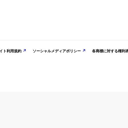
o Switch™/Steam®用ソフト『ベイブレードエックス エボバトル
8
GAME
イト利用規約
ソーシャルメディアポリシー
各商標に対する権利
ト／VARLET』本日発売！
ion🄬5／Nintendo Switch™ ／Steam🄬／ Epic Games用ソフ
』が本日発売となりました。