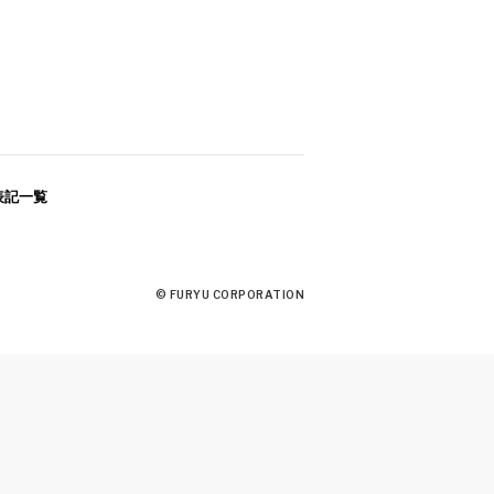
』が本日発売となりまし
表記一覧
ト『ヴァレット／
© FURYU CORPORATION