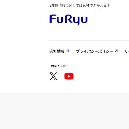
Nintend
※攻略情報に関しては返答できかねます
た。
2025. 08. 2
会社情報
プライバシーポリシー
サ
『ヴァレッ
PlayStat
Official SNS
VARLET