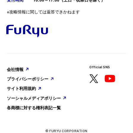
※攻略情報に関しては返答できかねます
GAME
2025. 08. 28
配信についてのガイドライン
『ヴァレット／VARLET』本日発売！
PlayStation🄬5／Nintendo Switch™ ／Steam🄬
会社情報
／ Epic Games用ソフト『ヴァレット／VARLET』
が本日発売となりました。
プライバシーポリシー
サイト利用規約
ソーシャルメディアポリシー
Official SNS
各商標に対する権利表記一覧
会社情報
プライバシーポリシー
サイト利用規約
ソーシャルメディアポリシー
各商標に対する権利表記一覧
© FURYU CORPORATION