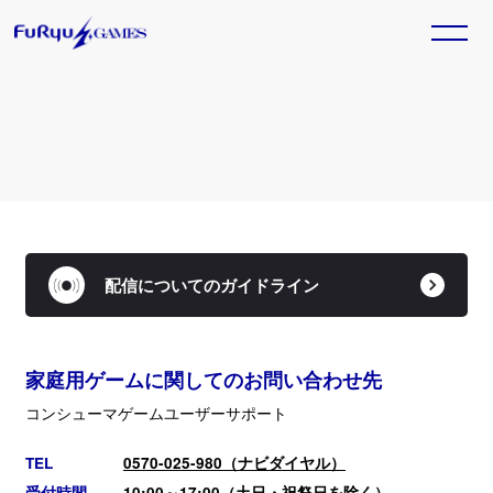
トピックス一覧
HOME
TOPICS
GAME
2025. 11. 20
ホーム
トピックス
『Model Debut4 #nicola／モデルデ
ビュー4 ニコラ』本日発売！
TITLE
SALE
Nintendo Switch™用ソフト『Model Debut4
配信についてのガイドライン
ラインナップ
セール情報
#nicola／モデルデビュー4 ニコラ』が本日発売とな
りました。
Official SNS
家庭用ゲームに関してのお問い合わせ先
GAME
2025. 11. 13
『ベイブレードエックス エボバト
コンシューマゲームユーザーサポート
ル』本日発売！
Nintendo Switch™/Steam®用ソフト『ベイブレー
TEL
0570-025-980（ナビダイヤル）
ドエックス エボバトル』が本日発売となりました。
受付時間
10:00～17:00（土日・祝祭日を除く）