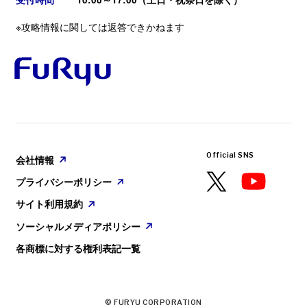
※攻略情報に関しては返答できかねます
GAME
2025. 08. 28
配信についてのガイドライン
『ヴァレット／VARLET』本日発売！
PlayStation🄬5／Nintendo Switch™ ／Steam🄬
会社情報
／ Epic Games用ソフト『ヴァレット／VARLET』
が本日発売となりました。
プライバシーポリシー
サイト利用規約
ソーシャルメディアポリシー
Official SNS
各商標に対する権利表記一覧
会社情報
プライバシーポリシー
サイト利用規約
ソーシャルメディアポリシー
各商標に対する権利表記一覧
© FURYU CORPORATION