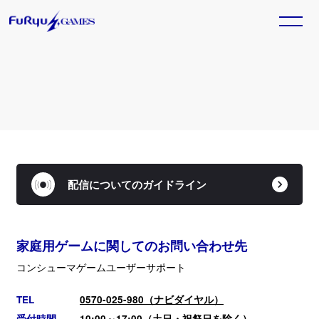
トピックス一覧
HOME
TOPICS
GAME
2025. 11. 20
ホーム
トピックス
『Model Debut4 #nicola／モデルデ
ビュー4 ニコラ』本日発売！
TITLE
SALE
Nintendo Switch™用ソフト『Model Debut4
配信についてのガイドライン
ラインナップ
セール情報
#nicola／モデルデビュー4 ニコラ』が本日発売とな
りました。
Official SNS
家庭用ゲームに関してのお問い合わせ先
GAME
2025. 11. 13
『ベイブレードエックス エボバト
コンシューマゲームユーザーサポート
ル』本日発売！
Nintendo Switch™/Steam®用ソフト『ベイブレー
TEL
0570-025-980（ナビダイヤル）
ドエックス エボバトル』が本日発売となりました。
受付時間
10:00～17:00（土日・祝祭日を除く）