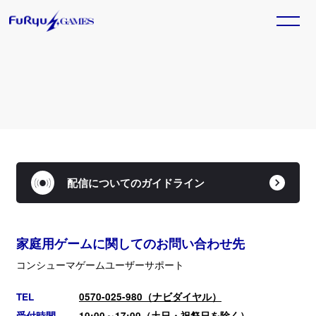
トピックス一覧
HOME
TOPICS
GAME
2025. 11. 20
ホーム
トピックス
『Model Debut4 #nicola／モデルデ
ビュー4 ニコラ』本日発売！
TITLE
SALE
Nintendo Switch™用ソフト『Model Debut4
配信についてのガイドライン
ラインナップ
セール情報
#nicola／モデルデビュー4 ニコラ』が本日発売とな
りました。
Official SNS
家庭用ゲームに関してのお問い合わせ先
GAME
2025. 11. 13
『ベイブレードエックス エボバト
コンシューマゲームユーザーサポート
ル』本日発売！
Nintendo Switch™/Steam®用ソフト『ベイブレー
TEL
0570-025-980（ナビダイヤル）
ドエックス エボバトル』が本日発売となりました。
受付時間
10:00～17:00（土日・祝祭日を除く）