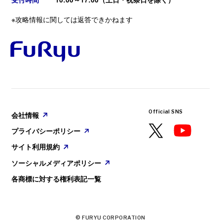
※攻略情報に関しては返答できかねます
GAME
2025. 08. 28
配信についてのガイドライン
『ヴァレット／VARLET』本日発売！
PlayStation🄬5／Nintendo Switch™ ／Steam🄬
会社情報
／ Epic Games用ソフト『ヴァレット／VARLET』
が本日発売となりました。
プライバシーポリシー
サイト利用規約
ソーシャルメディアポリシー
Official SNS
各商標に対する権利表記一覧
会社情報
プライバシーポリシー
サイト利用規約
ソーシャルメディアポリシー
各商標に対する権利表記一覧
© FURYU CORPORATION