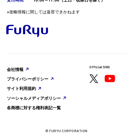
※攻略情報に関しては返答できかねます
GAME
2025. 08. 28
配信についてのガイドライン
『ヴァレット／VARLET』本日発売！
PlayStation🄬5／Nintendo Switch™ ／Steam🄬
会社情報
／ Epic Games用ソフト『ヴァレット／VARLET』
が本日発売となりました。
プライバシーポリシー
サイト利用規約
ソーシャルメディアポリシー
Official SNS
各商標に対する権利表記一覧
会社情報
プライバシーポリシー
サイト利用規約
ソーシャルメディアポリシー
各商標に対する権利表記一覧
© FURYU CORPORATION