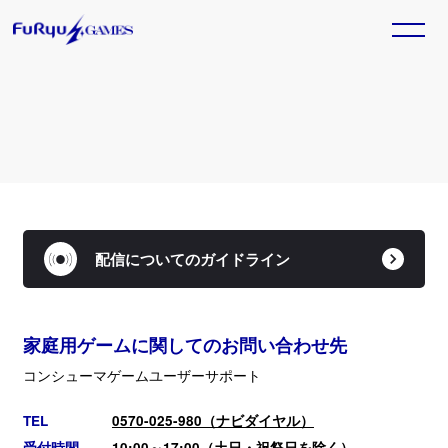
トピックス一覧
HOME
TOPICS
GAME
2025. 11. 20
ホーム
トピックス
『Model Debut4 #nicola／モデルデ
ビュー4 ニコラ』本日発売！
TITLE
SALE
Nintendo Switch™用ソフト『Model Debut4
配信についてのガイドライン
ラインナップ
セール情報
#nicola／モデルデビュー4 ニコラ』が本日発売とな
りました。
Official SNS
家庭用ゲームに関してのお問い合わせ先
GAME
2025. 11. 13
『ベイブレードエックス エボバト
コンシューマゲームユーザーサポート
ル』本日発売！
Nintendo Switch™/Steam®用ソフト『ベイブレー
TEL
0570-025-980（ナビダイヤル）
ドエックス エボバトル』が本日発売となりました。
受付時間
10:00～17:00（土日・祝祭日を除く）