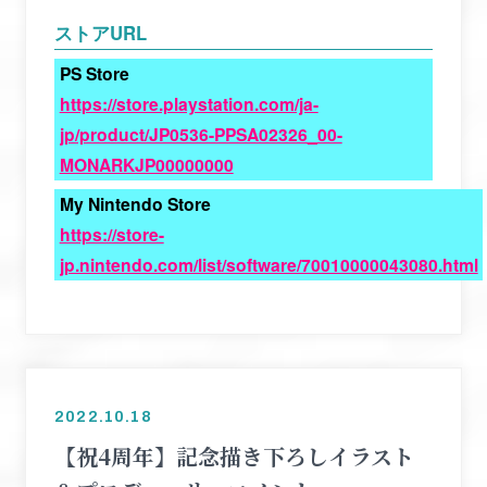
ストアURL
PS Store
https://store.playstation.com/ja-
jp/product/JP0536-PPSA02326_00-
MONARKJP00000000
My Nintendo Store
https://store-
jp.nintendo.com/list/software/70010000043080.html
2022.10.18
【祝4周年】記念描き下ろしイラスト