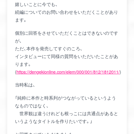
嬉しいことに今でも、
続編についてのお問い合わせをいただくことがあり
ます。
個別に回答をさせていただくことはできないのです
が、
ただ、本作を発売してすぐのころ、
インタビューにて同様の質問をいただいたことがあ
ります。
(
https://dengekionline.com/elem/000/001/812/1812011/
)
当時私は、
TOP
「純粋に本作と時系列がつながっているというよう
なものではなく、
STORY
世界観は違うけれども根っこには共通点があると
未分類
ダウンロードコンテンツ
開発のお話
いうようなタイトルを作りたいです。」
CHARACTER
４コママンガ
キャンペーン
イベント
商品告知