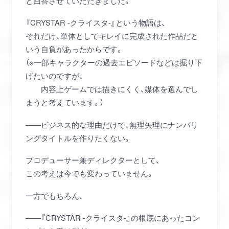
と回答させていただきました。
SYSTEM
アップデートのお知らせ
ひみつのパスワード
『CRYSTAR -クライスタ-』という物語は、
SPEC
注意事項
それだけ、単体としてキレイに完成された作品だと
SPECIAL
いう自負があったからです。
（※一部キャラクターの過去エピソードなどは掘り下
NEWS
げたいのですが、
OFFICIAL TWITTER
内容上ゲームでは描きにくく、媒体を選んでし
まうと考えています。）
――ビジネス的な理由だけで、無理矢理にナンバリ
ングタイトルを作りたくない。
プロデューサー兼ディレクターとして、
この考えは今でも変わっていません。
一方でもちろん、
――『CRYSTAR -クライスタ-』の根底にあったコン