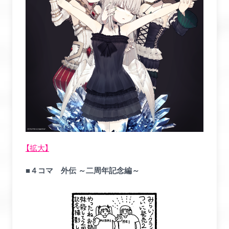
【拡大】
■４コマ 外伝 ～二周年記念編～