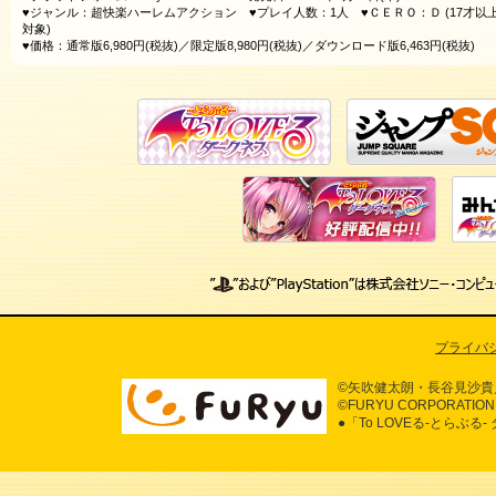
♥ジャンル：超快楽ハーレムアクション ♥プレイ人数：1人 ♥ＣＥＲＯ：Ｄ (17才以
対象)
♥価格：通常版6,980円(税抜)／限定版8,980円(税抜)／ダウンロード版6,463円(税抜)
プライバ
©矢吹健太朗・長谷見沙貴
©FURYU CORPORATION 
●「To LOVEる-とら