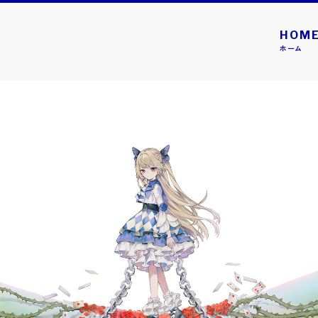
HOM
ホーム
トピックス一覧
GAME
 Debut4 #nicola／モデルデビュー4 ニコラ』本日発売！
 Switch™用ソフト『Model Debut4 #nicola／モデルデビュー
。
GAME
レードエックス エボバトル』本日発売！