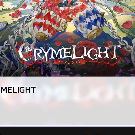
o Switch™/Steam®用ソフト『ベイブレードエックス エボバトル
8
GAME
ト／VARLET』本日発売！
ion🄬5／Nintendo Switch™ ／Steam🄬／ Epic Games用ソフ
』が本日発売となりました。
ITH
ELIGHT