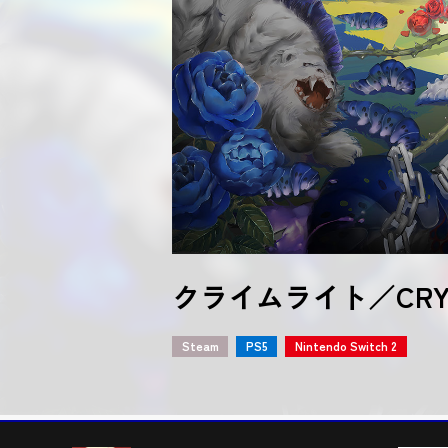
Nintend
た。
2025. 08. 2
『ヴァレッ
PlayStat
VARLET
アノマリス／ANOMAL
クライムライト／CRYM
けものティータイム
ヴァレット／VARLET
Steam
Steam
Steam
Steam
PS5
PS5
Nintendo Switch
PS5
Nintendo Switch 2
Nintendo Switch 2
Nintendo Switch