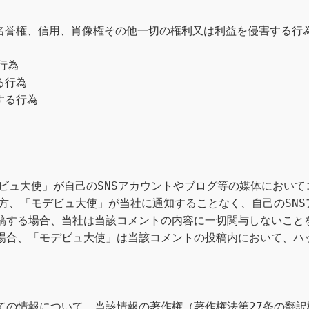
名誉権、信用、肖像権その他一切の権利又は利益を侵害する行為
為

行為

る行為



ビュ大使」が自己のSNSアカウントやブログ等の媒体におい
方、「モデビュ大使」が当社に通知することなく、自己のSN
稿する場合、当社は当該コメントの内容に一切関与しないこと
場合、「モデビュ大使」は当該コメントの投稿内において、ハ
ての情報について、当該情報の著作権（著作権法第27条の翻訳