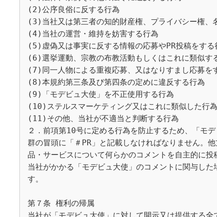
(2)公序良俗に反する行為

(3)当社又は第三者の知的財産権、プライバシー権、
(4)当社の運営・維持を妨害する行為

(5)虚偽又は事実に反する情報の応募やPR投稿をする行
(6)選挙運動、宗教の布教活動もしくはこれに類似する
(7)同一人物による重複応募、又はなりすまし応募をす
(8)本規約第三条及び第四条の定めに違反する行為

(9)「モデビュ大使」を不正使用する行為

(10)ステルスマーケティング又はこれに類似した行為
(11)その他、当社が不適当と判断する行為

２．前項第10号に定める行為を防止するため、「モデ
群の冒頭に「＃PR」と記載しなければなりません。他
品・サービスについて何らかのコメントを自主的に投
当社がかかる「モデビュ大使」のコメントに関与した
す。

第７条 権利の帰属

当社が「モデビュ大使」に対して開示又は提供する全